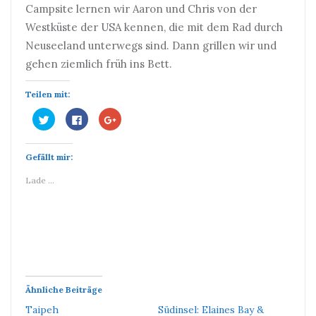
Campsite lernen wir Aaron und Chris von der
Westküste der USA kennen, die mit dem Rad durch
Neuseeland unterwegs sind. Dann grillen wir und
gehen ziemlich früh ins Bett.
Teilen mit:
Klick,
Klick,
Zum
um
um
Teilen
über
auf
auf
Twitter
Facebook
Google+
zu
zu
anklicken
Gefällt mir:
teilen
teilen
(Wird
(Wird
(Wird
in
in
in
neuem
Lade …
neuem
neuem
Fenster
Fenster
Fenster
geöffnet)
geöffnet)
geöffnet)
Ähnliche Beiträge
Taipeh
Südinsel: Elaines Bay &