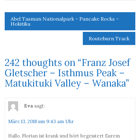
Abel Tasman Nationalpark – Pancake Rocks –
Beitrags-
Hokitika
Navigation
Routeburn Track
242 thoughts on “
Franz Josef
Gletscher – Isthmus Peak –
Matukituki Valley – Wanaka
”
Eva
sagt:
März 13, 2018 um 9:43 am Uhr
Hallo, Florian ist krank und hört begeistert Eurem