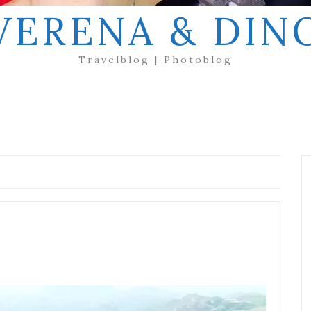
VERENA & DIN
Travelblog | Photoblog