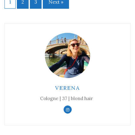
1
2
3
Next »
Beitragsnavigation
VERENA
Cologne | 37 | blond hair