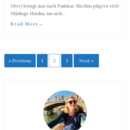
Uber) bringt uns nach Pushkar. Hierhin pilgern viele
Gläubige Hindus, um sich…
Read More
→
« Previous
1
2
3
Next »
Beitragsnavigation